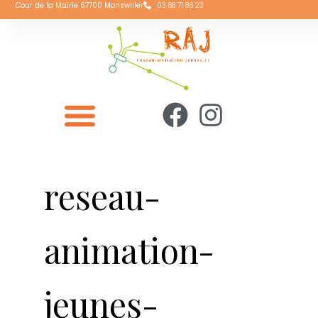
Cour de la Mairie 67700 Monswiller
03 88 71 86 23
reseau-
animation-
jeunes-