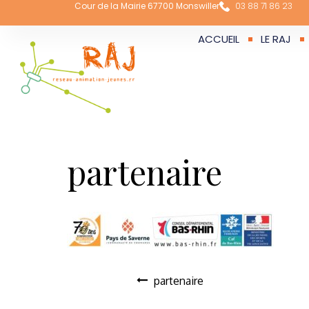
Cour de la Mairie 67700 Monswiller
03 88 71 86 23
ACCUEIL
LE RAJ
partenaire
partenaire