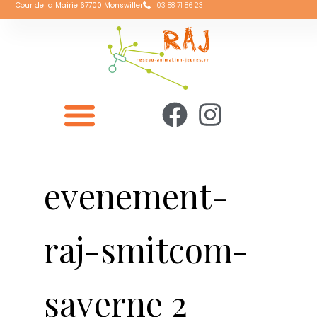
Cour de la Mairie 67700 Monswiller
03 88 71 86 23
evenement-
raj-smitcom-
saverne 2