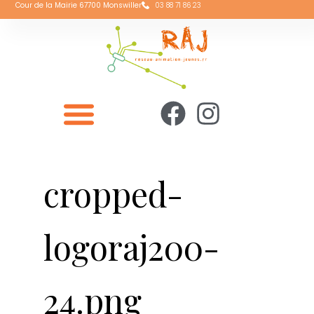
Cour de la Mairie 67700 Monswiller
03 88 71 86 23
cropped-
logoraj200-
24.png