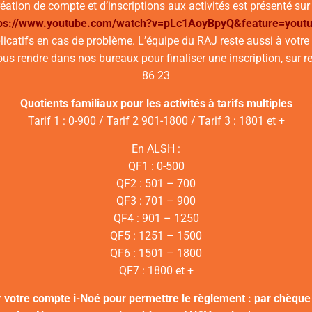
ation de compte et d’inscriptions aux activités est présenté sur le
tps://www.youtube.com/watch?v=pLc1AoyBpyQ&feature=youtu
licatifs en cas de problème. L’équipe du RAJ reste aussi à votr
ous rendre dans nos bureaux pour finaliser une inscription, su
86 23
Quotients familiaux pour les activités à tarifs multiples
Tarif 1 : 0-900 / Tarif 2 901-1800 / Tarif 3 : 1801 et +
En ALSH :
QF1 : 0-500
QF2 : 501 – 700
QF3 : 701 – 900
QF4 : 901 – 1250
QF5 : 1251 – 1500
QF6 : 1501 – 1800
QF7 : 1800 et +
r votre compte i-Noé pour permettre le règlement : par chèqu