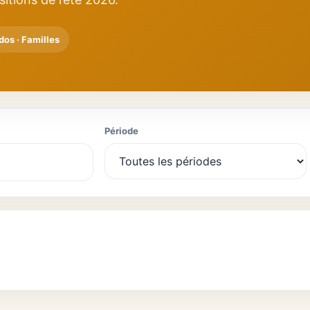
dos · Familles
Période