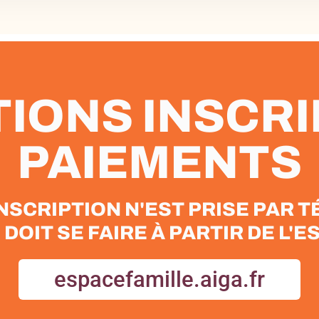
IONS INSCRI
PAIEMENTS
NSCRIPTION N'EST PRISE PAR 
 DOIT SE FAIRE À PARTIR DE L'
espacefamille.aiga.fr