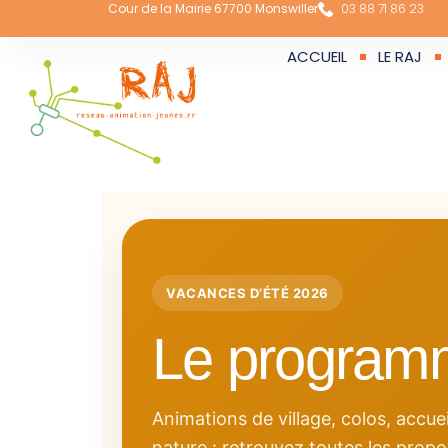
Cour de la Mairie 67700 Monswiller
03 88 71 86 23
ACCUEIL
LE RAJ
VACANCES D’ÉTÉ 2026
Le program
Animations de village, colos, accuei
nature : retrouvez toutes les propos