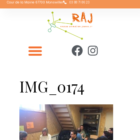
Cour de la Mairie 67700 Monswiller
03 88 71 86 23
IMG_0174